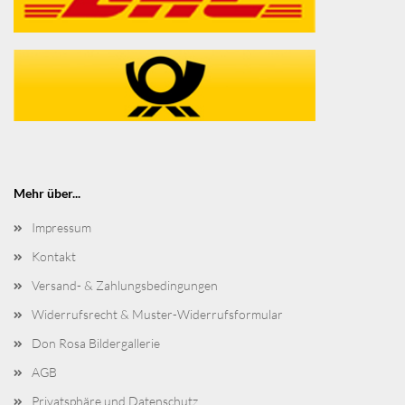
Mehr über...
Impressum
Kontakt
Versand- & Zahlungsbedingungen
Widerrufsrecht & Muster-Widerrufsformular
Don Rosa Bildergallerie
AGB
Privatsphäre und Datenschutz