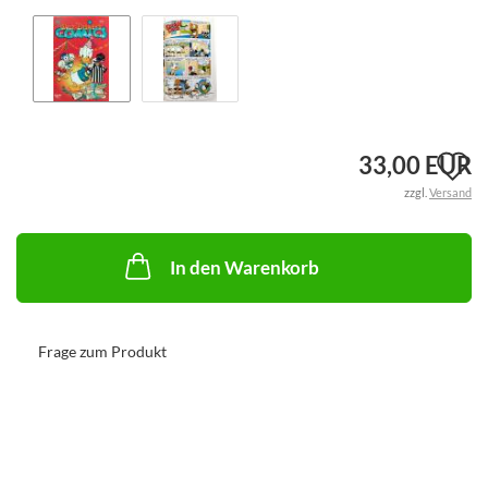
A
33,00 EUR
zzgl.
Versand
d
M
In den Warenkorb
Frage zum Produkt