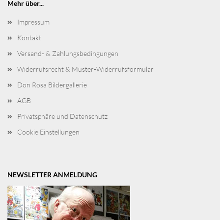
Mehr über...
Impressum
Kontakt
Versand- & Zahlungsbedingungen
Widerrufsrecht & Muster-Widerrufsformular
Don Rosa Bildergallerie
AGB
Privatsphäre und Datenschutz
Cookie Einstellungen
NEWSLETTER ANMELDUNG