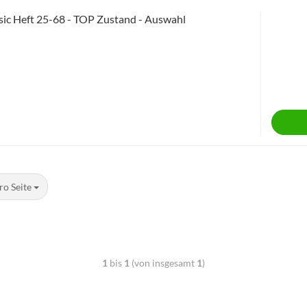
sic Heft 25-68 - TOP Zustand - Auswahl
ro Seite
1
bis
1
(von insgesamt
1
)