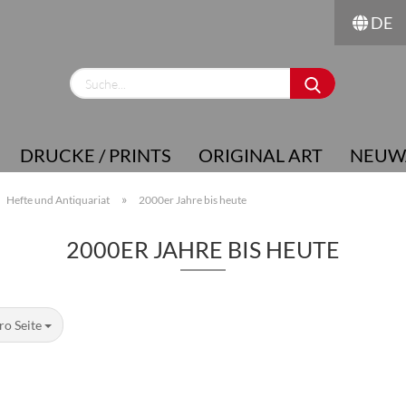
DE
Sprache auswählen
Lieferland
DRUCKE / PRINTS
ORIGINAL ART
NEUW
»
Hefte und Antiquariat
2000er Jahre bis heute
2000ER JAHRE BIS HEUTE
Konto erstellen
Passwort vergessen?
ro Seite