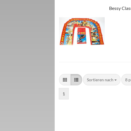
Bessy Clas
Sortieren nach
8 p
1