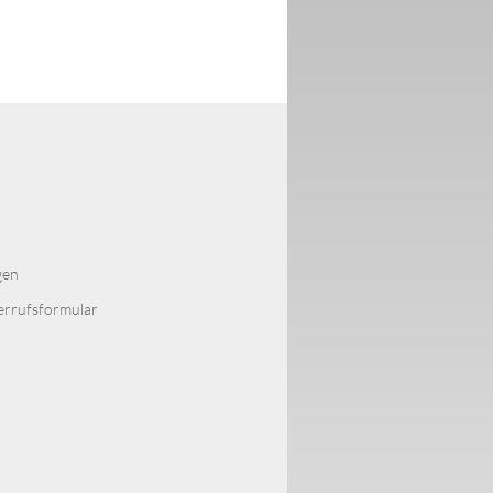
gen
errufsformular