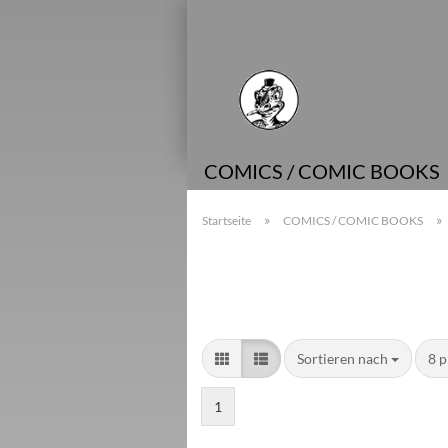
COMICS / COMIC BOOKS
»
»
Startseite
COMICS / COMIC BOOKS
Sortieren nach
8 p
1