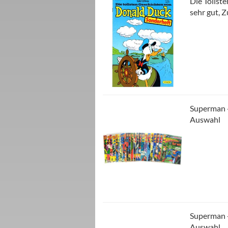
Die Tollst
sehr gut, 
Superman -
Auswahl
Superman -
Auswahl