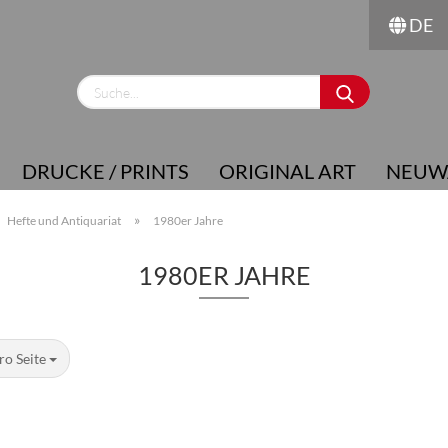
DE
Sprache auswählen
Lieferland
DRUCKE / PRINTS
ORIGINAL ART
NEUW
»
Hefte und Antiquariat
1980er Jahre
1980ER JAHRE
Konto erstellen
Passwort vergessen?
ro Seite