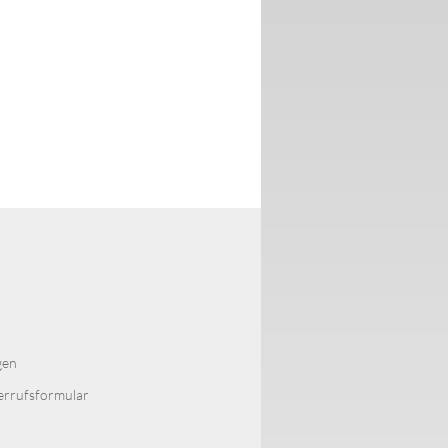
gen
errufsformular