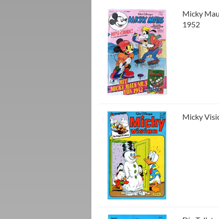
Micky Maus
1952
Micky Visio