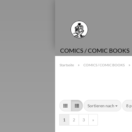
COMICS / COMIC BOOKS
»
»
Startseite
COMICS / COMIC BOOKS
Sortieren nach
8 p
1
2
3
»