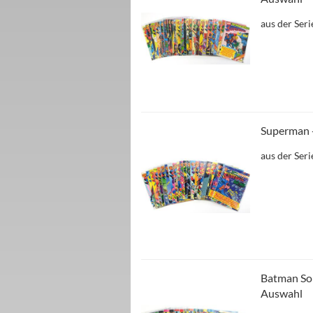
aus der Ser
Superman -
aus der Ser
Batman Son
Auswahl