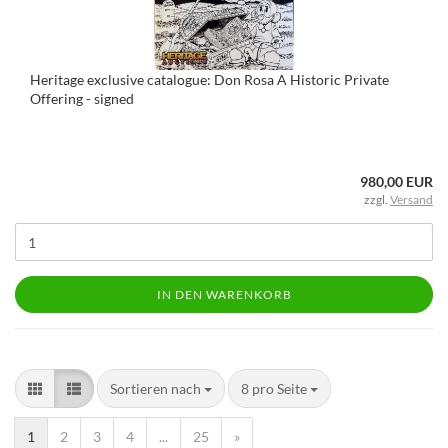
Heritage exclusive catalogue: Don Rosa A Historic Private
Offering - signed
980,00 EUR
zzgl.
Versand
IN DEN WARENKORB
Sortieren nach
8 pro Seite
1
2
3
4
...
25
»