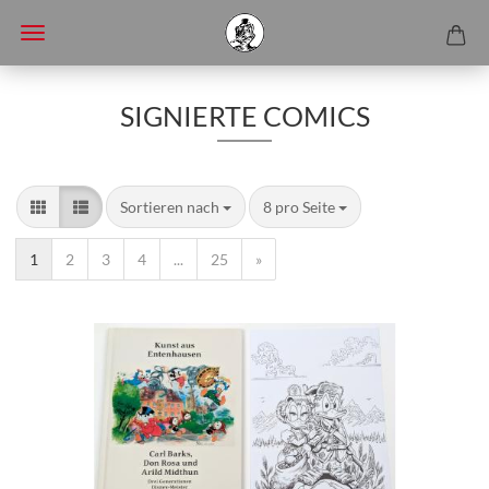
SIGNIERTE COMICS
Sortieren nach
8 pro Seite
1
2
3
4
...
25
»