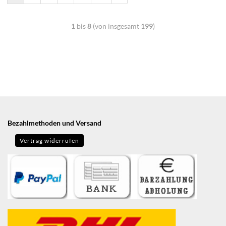
1
bis
8
(von insgesamt
199
)
Bezahlmethoden und Versand
Vertrag widerrufen