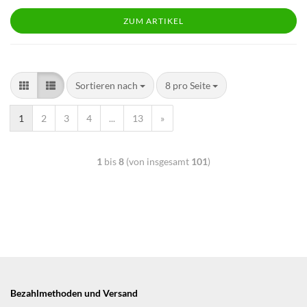
ZUM ARTIKEL
Sortieren nach
8 pro Seite
1
2
3
4
...
13
»
1
bis
8
(von insgesamt
101
)
Bezahlmethoden und Versand