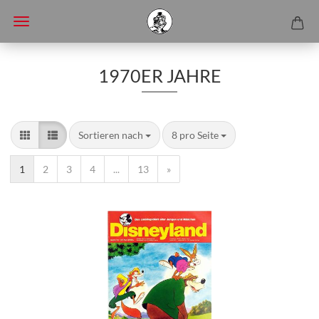
1970ER JAHRE
Sortieren nach
8 pro Seite
1
2
3
4
...
13
»