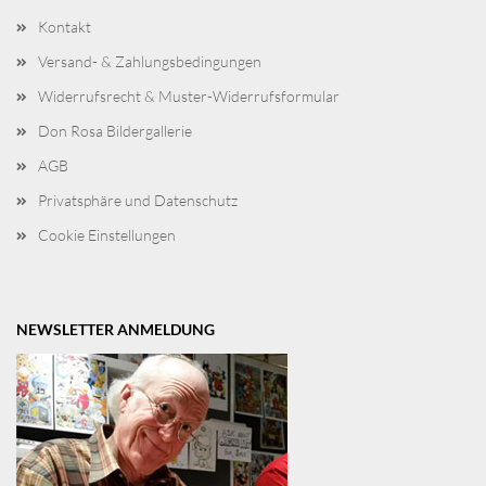
Kontakt
Versand- & Zahlungsbedingungen
Widerrufsrecht & Muster-Widerrufsformular
Don Rosa Bildergallerie
AGB
Privatsphäre und Datenschutz
Cookie Einstellungen
NEWSLETTER ANMELDUNG