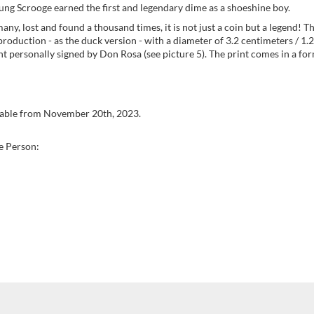
ung Scrooge earned the first and legendary dime as a shoeshine boy.
any, lost and found a thousand times, it is not just a coin but a legend!
eproduction - as the duck version - with a diameter of 3.2 centimeters / 1.2
nt personally signed by Don Rosa (see picture 5). The print comes in a for
ilable from November 20th, 2023.
e Person: