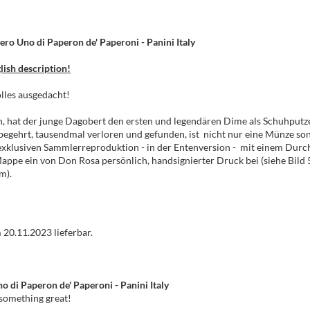
o Uno di Paperon de' Paperoni - Panini Italy
lish description!
olles ausgedacht!
, hat der junge Dagobert den ersten und legendären Dime als Schuhputze
n begehrt, tausendmal verloren und gefunden, ist nicht nur eine Münze 
 exklusiven Sammlerreproduktion - in der Entenversion - mit einem Durc
Mappe ein von Don Rosa persönlich, handsignierter Druck bei (siehe Bil
m).
 20.11.2023 lieferbar.
o di Paperon de' Paperoni - Panini Italy
 something great!