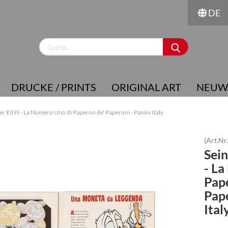
DE
Sprache auswählen
Lieferland
DRUCKE / PRINTS
ORIGINAL ART
NEUW
 EINS - La Numero Uno di Paperon de' Paperoni - Panini Italy
(Art.Nr
Sei
Konto erstellen
- La
Passwort vergessen?
Pape
Pape
Ital