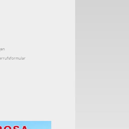
gen
errufsformular