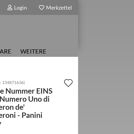
Login
Merkzettel
ARE
WEITERE
Auf
.:
134871636
)
ne Nummer EINS
den
 Numero Uno di
Merkzettel
ron de'
roni - Panini
y