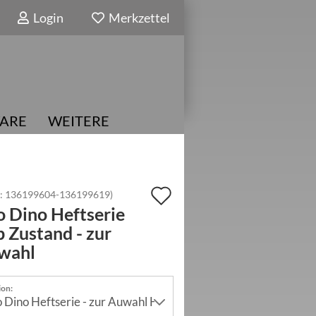
Login
Merkzettel
ARE
WEITERE
Auf
.:
136199604-136199619
)
 Dino Heftserie
den
p Zustand - zur
Merkzettel
wahl
ion: