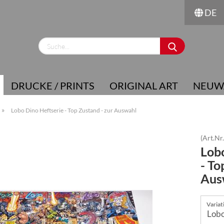
DE
Sprache auswählen
Lieferland
DRUCKE / PRINTS
ORIGINAL ART
NEUW
»
Lobo Dino Heftserie - Top Zustand - zur Auswahl
(Art.Nr
Lobo
Konto erstellen
- To
Passwort vergessen?
Aus
Variat