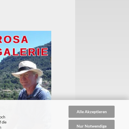
Alle Akzeptieren
doch
 die
Nur Notwendige
n