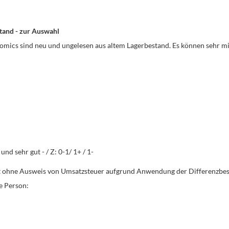
stand - zur Auswahl
omics sind neu und ungelesen aus altem Lagerbestand. Es können sehr m
nd sehr gut - / Z: 0-1/ 1+ / 1-
gt ohne Ausweis von Umsatzsteuer aufgrund Anwendung der Differenzbe
e Person: