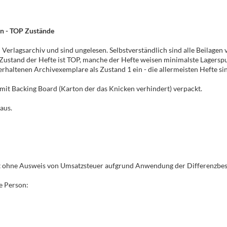
en - TOP Zustände
erlagsarchiv und sind ungelesen. Selbstverständlich sind alle Beilage
 Zustand der Hefte ist TOP, manche der Hefte weisen minimalste Lagersp
 erhaltenen Archivexemplare als Zustand 1 ein - die allermeisten Hefte si
e mit Backing Board (Karton der das Knicken verhindert) verpackt.
aus.
gt ohne Ausweis von Umsatzsteuer aufgrund Anwendung der Differenzbe
e Person: