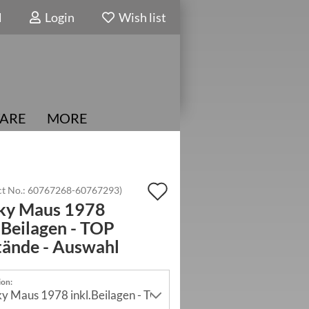
N
Login
Wish list
ARE
MORE
Add
t No.:
60767268-60767293
)
ky Maus 1978
to
.Beilagen - TOP
wish
tände - Auswahl
list
ion: