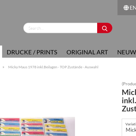
E
Change language
Supplier country
DRUCKE / PRINTS
ORIGINAL ART
NEUW
»
Micky Maus 1978 inkl.Beilagen - TOP Zustände - Auswahl
(Produc
Mic
Create a new account
inkl
Forgot password?
Zus
Variat