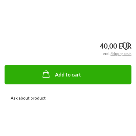
A
40,00 EUR
excl.
Shipping costs
t
w
Add to cart
li
Ask about product