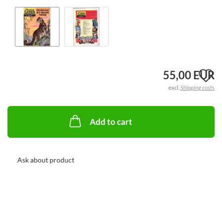
A
55,00 EUR
excl.
Shipping costs
t
w
Add to cart
li
Ask about product