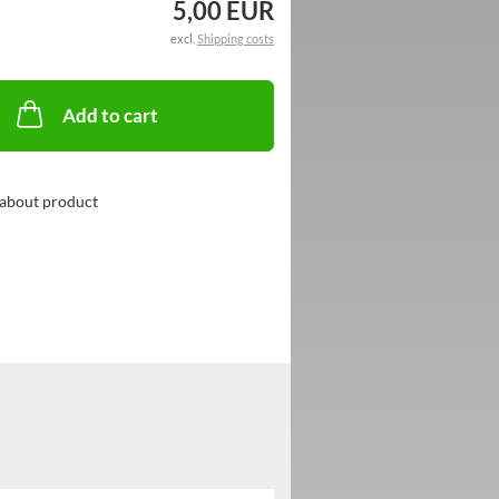
5,00 EUR
excl.
Shipping costs
Add to cart
about product