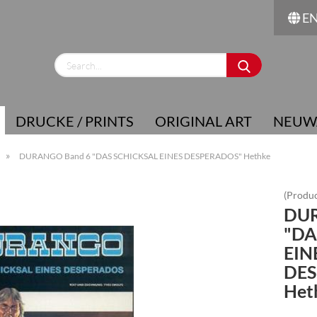
E
Change language
Supplier country
DRUCKE / PRINTS
ORIGINAL ART
NEUW
»
DURANGO Band 6 "DAS SCHICKSAL EINES DESPERADOS" Hethke
(Produc
DUR
Create a new account
"DA
Forgot password?
EIN
DES
Het