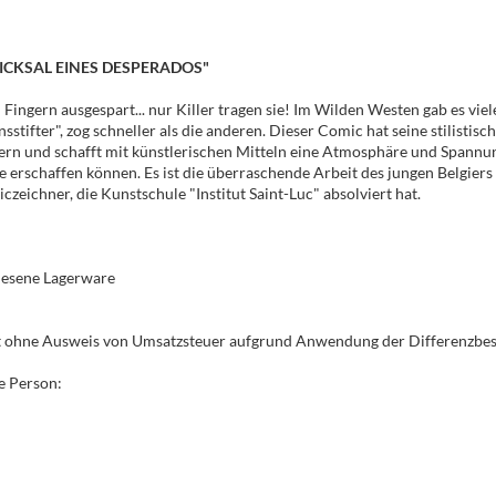
ICKSAL EINES DESPERADOS"
Fingern ausgespart... nur Killer tragen sie! Im Wilden Westen gab es viel
stifter", zog schneller als die anderen. Dieser Comic hat seine stilistisc
rn und schafft mit künstlerischen Mitteln eine Atmosphäre und Spannung
e erschaffen können. Es ist die überraschende Arbeit des jungen Belgiers Y
zeichner, die Kunstschule "Institut Saint-Luc" absolviert hat.
elesene Lagerware
gt ohne Ausweis von Umsatzsteuer aufgrund Anwendung der Differenzbe
e Person: