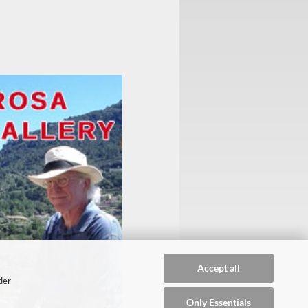
Accept all
der
Only Essentials