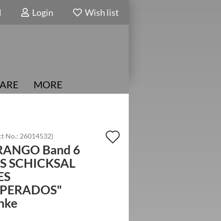
N
Login
Wish list
ARE
MORE
Add
t No.:
26014532
)
ANGO Band 6
to
S SCHICKSAL
wish
ES
list
PERADOS"
hke