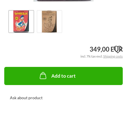
A
349,00 EUR
incl. 7% tax excl.
Shipping costs
t
w
Add to cart
li
Ask about product