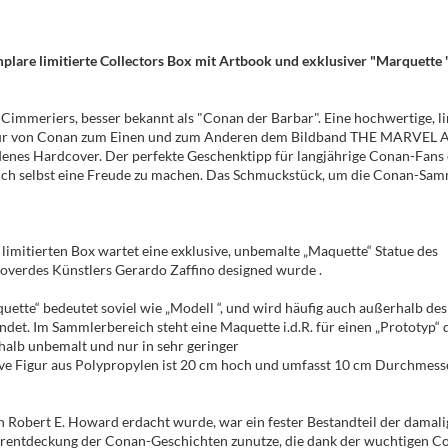
plare limitierte Collectors Box mit Artbook und exklusiver "Marquette 
s Cimmeriers, besser bekannt als "Conan der Barbar". Eine hochwertige, li
 Figur von Conan zum Einen und zum Anderen dem Bildband THE MARV
enes Hardcover. Der perfekte Geschenktipp für langjährige Conan-Fans
sich selbst eine Freude zu machen. Das Schmuckstück, um die Conan-Sam
 limitierten Box wartet eine exklusive, unbemalte „Maquette“ Statue des
overdes Künstlers Gerardo Zaffino designed wurde .
quette“ bedeutet soviel wie „Modell “, und wird häufig auch außerhalb des
det. Im Sammlerbereich steht eine Maquette i.d.R. für einen „Prototyp“ 
shalb unbemalt und nur in sehr geringer
sive Figur aus Polypropylen ist 20 cm hoch und umfasst 10 cm Durchmess
n Robert E. Howard erdacht wurde, war ein fester Bestandteil der damal
rentdeckung der Conan-Geschichten zunutze, die dank der wuchtigen Co