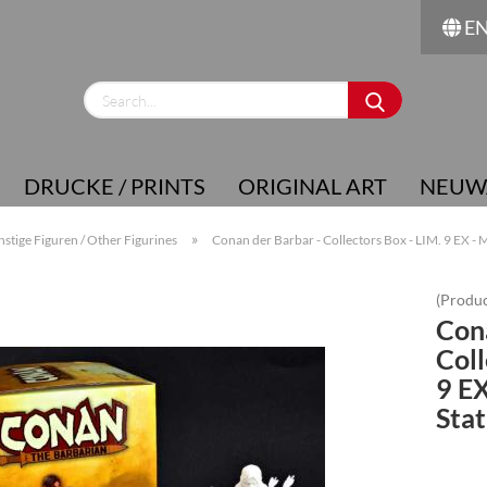
E
Change language
Supplier country
DRUCKE / PRINTS
ORIGINAL ART
NEUW
»
nstige Figuren / Other Figurines
Conan der Barbar - Collectors Box - LIM. 9 EX - M
(Produc
Cona
Create a new account
Coll
Forgot password?
9 EX
Stat