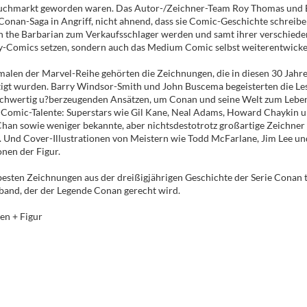
buchmarkt geworden waren. Das Autor-/Zeichner-Team Roy Thomas und
 Conan-Saga in Angriff, nicht ahnend, dass sie Comic-Geschichte schreib
n the Barbarian zum Verkaufsschlager werden und samt ihrer verschiede
-Comics setzen, sondern auch das Medium Comic selbst weiterentwicke
len der Marvel-Reihe gehörten die Zeichnungen, die in diesen 30 Jah
tigt wurden. Barry Windsor-Smith und John Buscema begeisterten die Les
eichwertig u?berzeugenden Ansätzen, um Conan und seine Welt zum Leben
 Comic-Talente: Superstars wie Gil Kane, Neal Adams, Howard Chaykin un
Chan sowie weniger bekannte, aber nichtsdestotrotz großartige Zeichner
Und Cover-Illustrationen von Meistern wie Todd McFarlane, Jim Lee und 
nen der Figur.
esten Zeichnungen aus der dreißigjährigen Geschichte der Serie Conan 
sband, der der Legende Conan gerecht wird.
en + Figur