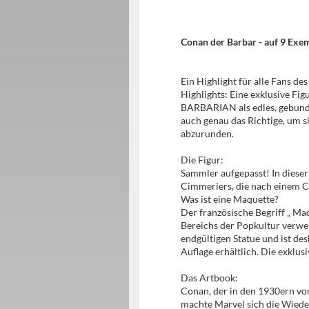
Conan der Barbar - auf 9 Exem
Ein Highlight für alle Fans de
Highlights: Eine exklusive
BARBARIAN als edles, gebund
auch genau das Richtige, um 
abzurunden.
Die Figur:
Sammler aufgepasst! In dieser
Cimmeriers, die nach einem C
Was ist eine Maquette?
Der französische Begriff „ Ma
Bereichs der Popkultur verwen
endgültigen Statue und ist de
Auflage erhältlich. Die exklu
Das Artbook:
Conan, der in den 1930ern vo
machte Marvel sich die Wiede