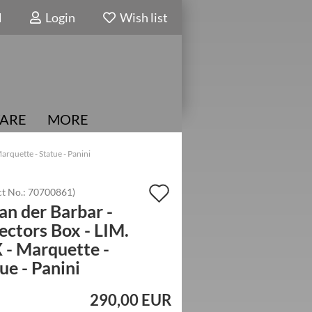
N
Login
Wish list
ARE
MORE
arquette - Statue - Panini
Add
t No.:
70700861
)
n der Barbar -
to
ectors Box - LIM.
wish
 - Marquette -
list
ue - Panini
290,00 EUR