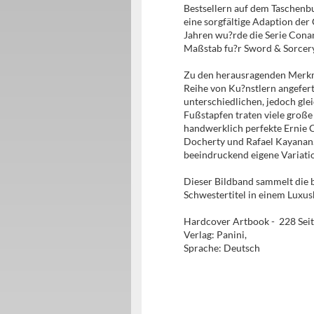
Bestsellern auf dem Taschen
eine sorgfältige Adaption der
Jahren wu?rde die Serie Cona
Maßstab fu?r Sword & Sorcery
Zu den herausragenden Merkma
Reihe von Ku?nstlern angefer
unterschiedlichen, jedoch gl
Fußstapfen traten viele große
handwerklich perfekte Ernie 
Docherty und Rafael Kayanan. 
beeindruckend eigene Variatio
Dieser Bildband sammelt die b
Schwestertitel in einem Luxu
Hardcover Artbook - 228 Seit
Verlag: Panini,
Sprache: Deutsch