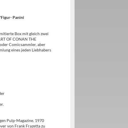
"Figur- Panini
mitierte Box mit gleich zwei
EL ART OF CONAN THE
 oder Comicsammler, aber
mlung eines jeden Liebhabers
der
er.
igen Pulp-Magazine. 1970
ver von Frank Frazetta zu