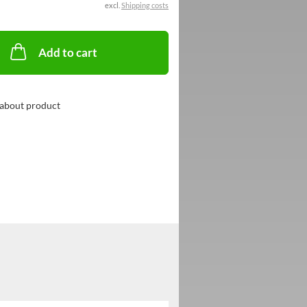
excl.
Shipping costs
Add to cart
about product