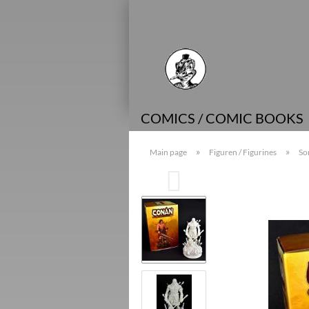
COMICS / COMIC BOOKS
»
»
Main page
Figuren / Figurines
So