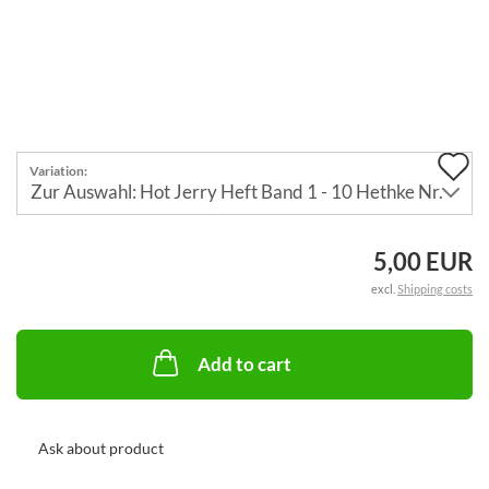
A
Variation:
t
w
5,00 EUR
li
excl.
Shipping costs
Add to cart
Ask about product