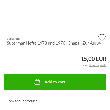
A
Variation:
t
w
15,00 EUR
li
excl.
Shipping costs
Add to cart
Ask about product