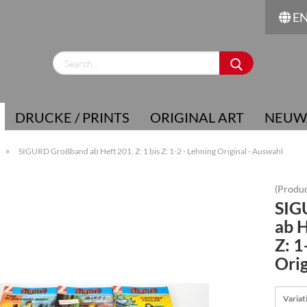
E
Change language
Supplier country
DRUCKE / PRINTS
ORIGINAL ART
NEUW
»
SIGURD Großband ab Heft 201, Z: 1 bis Z: 1-2 - Lehning Original - Auswahl
(Produc
SIG
Create a new account
ab H
Forgot password?
Z: 1
Orig
Variat