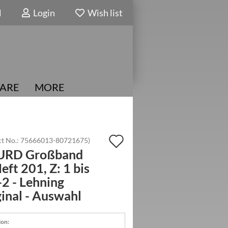
N
Login
Wish list
ARE
MORE
Add
t No.:
75666013-80721675
)
URD Großband
to
eft 201, Z: 1 bis
wish
-2 - Lehning
list
inal - Auswahl
ion: