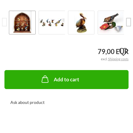
A
79,00 EUR
excl.
Shipping costs
t
w
Add to cart
li
Ask about product