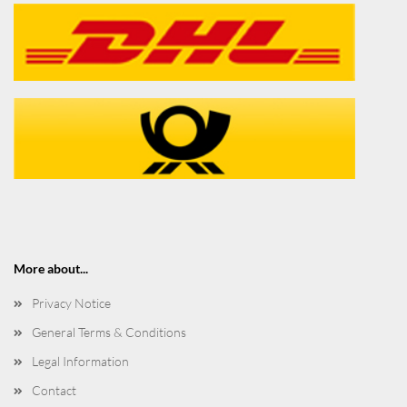
More about...
Privacy Notice
General Terms & Conditions
Legal Information
Contact