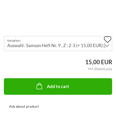
A
Variation:
t
w
15,00 EUR
li
excl.
Shipping costs
Add to cart
Ask about product