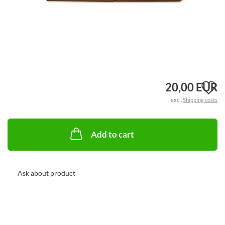
A
20,00 EUR
excl.
Shipping costs
t
w
Add to cart
li
Ask about product