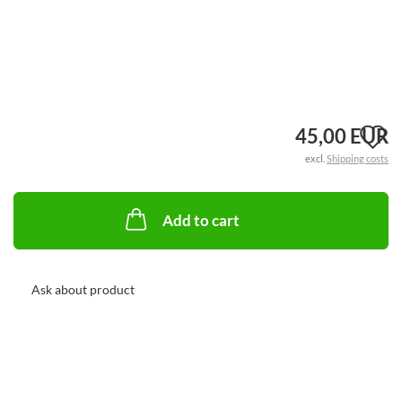
A
45,00 EUR
excl.
Shipping costs
t
w
Add to cart
li
Ask about product