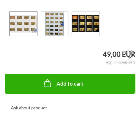
A
49,00 EUR
excl.
Shipping costs
t
w
Add to cart
li
Ask about product