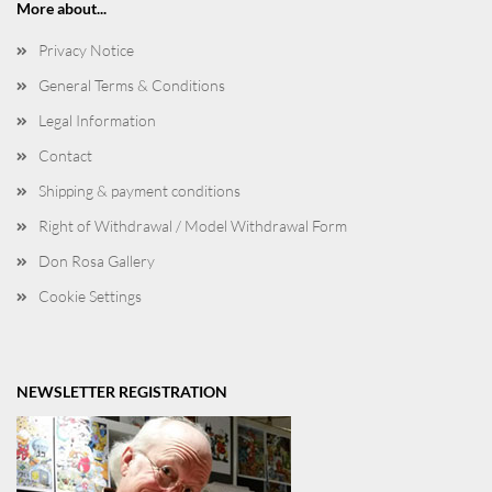
More about...
Privacy Notice
General Terms & Conditions
Legal Information
Contact
Shipping & payment conditions
Right of Withdrawal / Model Withdrawal Form
Don Rosa Gallery
Cookie Settings
NEWSLETTER REGISTRATION