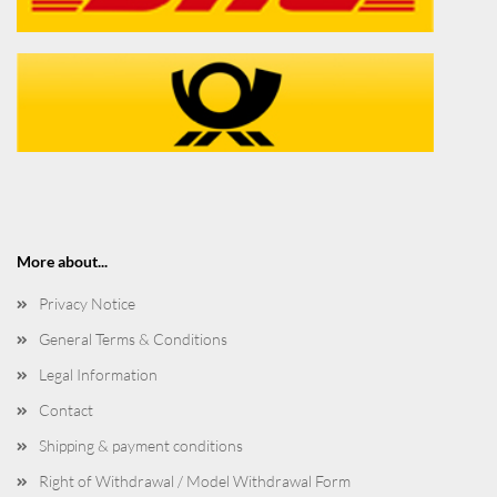
More about...
Privacy Notice
General Terms & Conditions
Legal Information
Contact
Shipping & payment conditions
Right of Withdrawal / Model Withdrawal Form