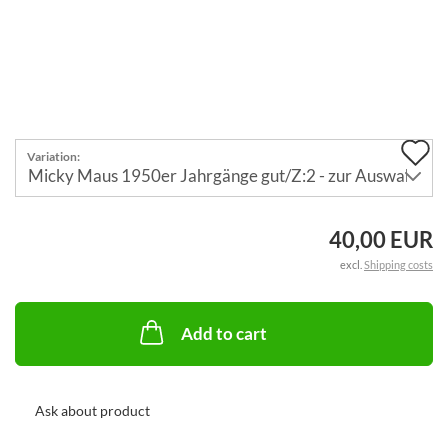
A
Variation:
t
w
40,00 EUR
li
excl.
Shipping costs
Add to cart
Ask about product