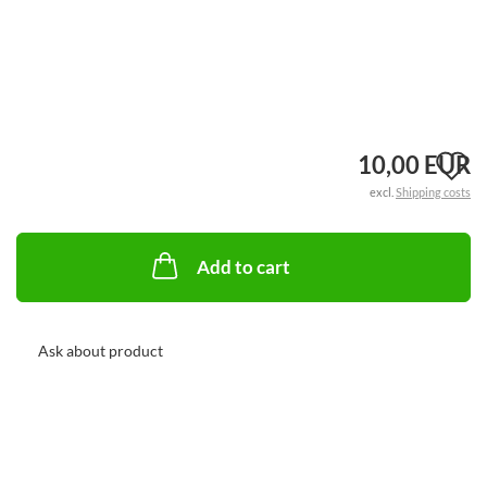
A
10,00 EUR
excl.
Shipping costs
t
w
Add to cart
li
Ask about product