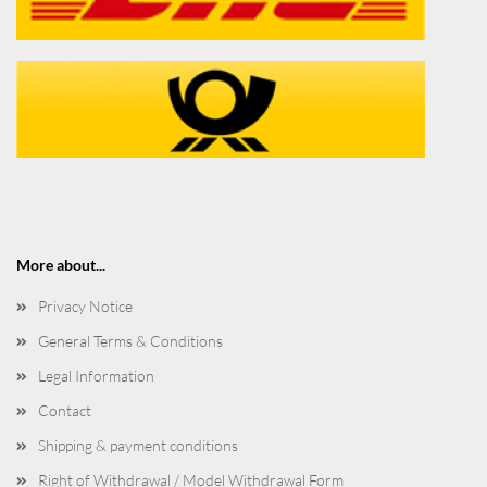
More about...
Privacy Notice
General Terms & Conditions
Legal Information
Contact
Shipping & payment conditions
Right of Withdrawal / Model Withdrawal Form