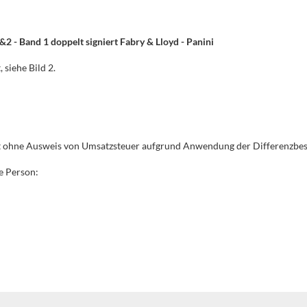
 Band 1 doppelt signiert Fabry & Lloyd - Panini
 siehe Bild 2.
gt ohne Ausweis von Umsatzsteuer aufgrund Anwendung der Differenzbe
e Person: