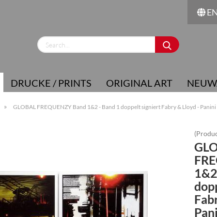
E
Change language
Supplier country
DRUCKE / PRINTS
ORIGINAL ART
NEUW
»
GLOBAL FREQUENZY Band 1&2 - Band 1 doppelt signiert Fabry & Lloyd - Panini
(Produc
GL
Create a new account
FRE
Forgot password?
1&2
dopp
Fabr
Pani