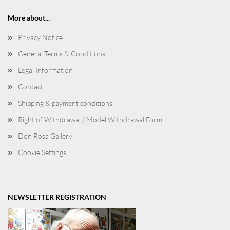
More about...
Privacy Notice
General Terms & Conditions
Legal Information
Contact
Shipping & payment conditions
Right of Withdrawal / Model Withdrawal Form
Don Rosa Gallery
Cookie Settings
NEWSLETTER REGISTRATION