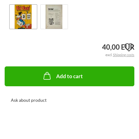
A
40,00 EUR
excl.
Shipping costs
t
w
Add to cart
li
Ask about product