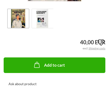
A
40,00 EUR
excl.
Shipping costs
t
w
Add to cart
li
Ask about product