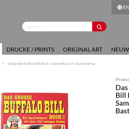
E
Change language
Supplier country
DRUCKE / PRINTS
ORIGINAL ART
NEUW
»
Das große Buffalo Bill Buch / Sammelband 3 - Bastei Verlag
(Produc
Das 
Create a new account
Bill
Forgot password?
Sam
Bast