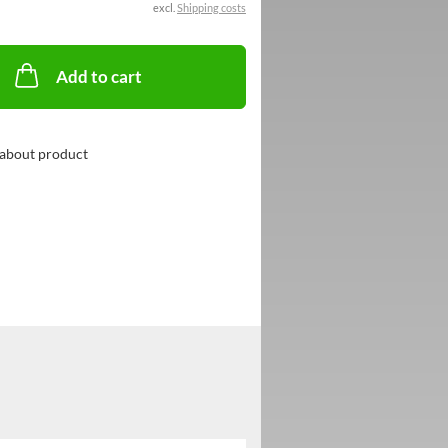
excl.
Shipping costs
Add to cart
about product