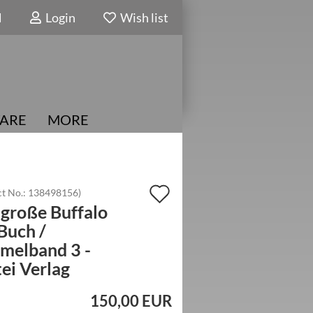
N
Login
Wish list
ARE
MORE
Add
t No.:
138498156
)
große Buffalo
to
 Buch /
wish
melband 3 -
list
ei Verlag
150,00 EUR