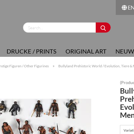
E
Change language
Supplier country
DRUCKE / PRINTS
ORIGINAL ART
NEUW
»
nstige Figuren / Other Figurines
Bullyland Prehistoric World / Evolution, Tiere
(Produc
Bull
Create a new account
Preh
Forgot password?
Evol
Men
Variat