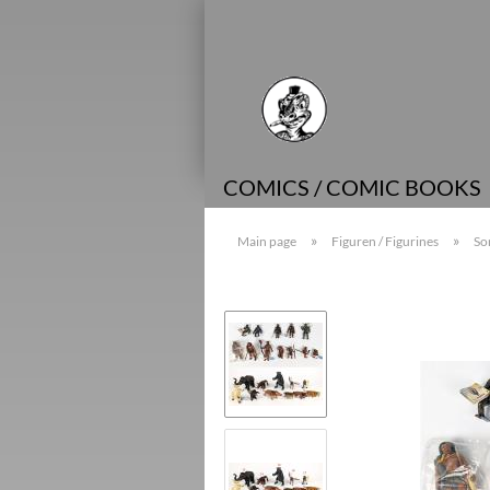
COMICS / COMIC BOOKS
»
»
Main page
Figuren / Figurines
So