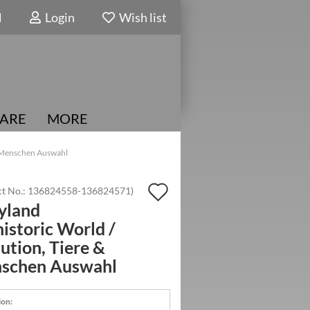
N
Login
Wish list
ARE
MORE
 & Menschen Auswahl
Add
t No.:
136824558-136824571
)
yland
to
istoric World /
wish
ution, Tiere &
list
schen Auswahl
ion: