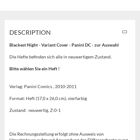
DESCRIPTION
Blackest Night - Variant Cover - Panini DC - zur Auswahl
Die Hefte befinden sich alle in neuwertigem Zustand.
Bitte wählen Sie ein Heft !
Verlag: Panini Comics , 2010-2011
Format: Heft (17,0 x 26,0 cm), vierfarbig
Zustand: neuwertig, Z:0-1
Die Rechnungsstellung erfolgt ohne Ausweis von
Umsatzsteuer aufgrund Anwendung der Differenzbesteurung