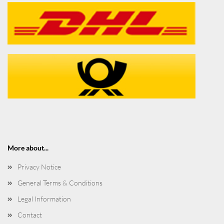
More about...
Privacy Notice
General Terms & Conditions
Legal Information
Contact