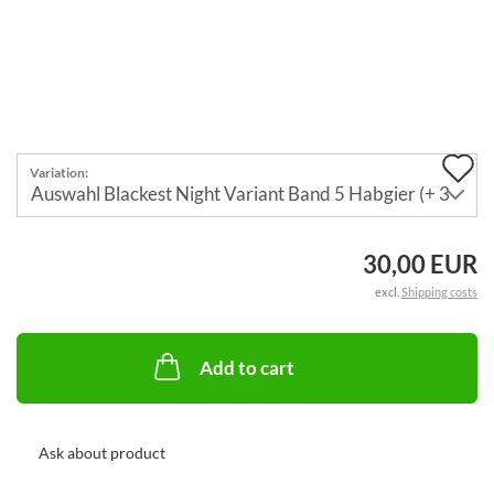
A
Variation:
t
w
30,00 EUR
li
excl.
Shipping costs
Add to cart
Ask about product