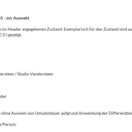
965 - zur Auswahl
em im Header angegebenen Zustand. Exemplarisch für den Zustand sind au
:3-) gezeigt.
dersteen / Studio Vandersteen
ader
gt ohne Ausweis von Umsatzsteuer aufgrund Anwendung der Differenzbe
e Person: