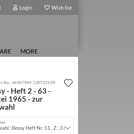
N
Login
Wish list
ARE
MORE
Add
t No.:
66907944-138733159
)
y - Heft 2 - 63 -
to
ei 1965 - zur
wish
wahl
list
ion: