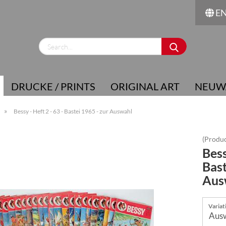
E
Change language
Supplier country
DRUCKE / PRINTS
ORIGINAL ART
NEUW
»
Bessy - Heft 2 - 63 - Bastei 1965 - zur Auswahl
(Produc
Bess
Create a new account
Bast
Forgot password?
Aus
Variat