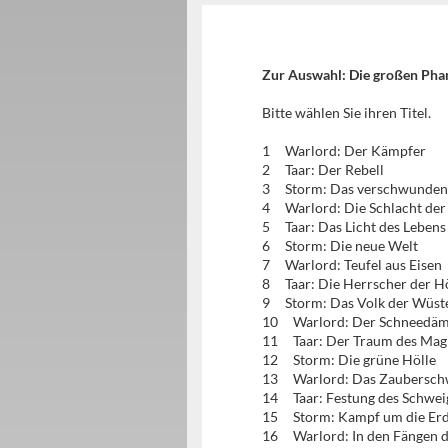
Zur Auswahl: Die großen Phan
Bitte wählen Sie ihren Titel.
1 Warlord: Der Kämpfer
2 Taar: Der Rebell
3 Storm: Das verschwund
4 Warlord: Die Schlacht de
5 Taar: Das Licht des Lebe
6 Storm: Die neue Welt
7 Warlord: Teufel aus Eise
8 Taar: Die Herrscher der 
9 Storm: Das Volk der Wü
10 Warlord: Der Schneedäm
11 Taar: Der Traum des Ma
12 Storm: Die grüne Hölle
13 Warlord: Das Zaubersch
14 Taar: Festung des Schw
15 Storm: Kampf um die E
16 Warlord: In den Fänge