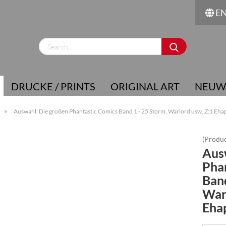
E
Change language
Supplier country
DRUCKE / PRINTS
ORIGINAL ART
NEUW
»
Auswahl: Die großen Phantastic Comics Band 1 - 25 Storm, Warlord usw. Z:1 Eha
(Produc
Aus
Create a new account
Pha
Forgot password?
Band
War
Eha