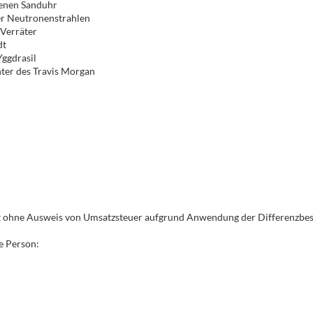
ldenen Sanduhr
er Neutronenstrahlen
r Verräter
adt
Yggdrasil
hter des Travis Morgan
es
bt
gt ohne Ausweis von Umsatzsteuer aufgrund Anwendung der Differenzbe
e Person: