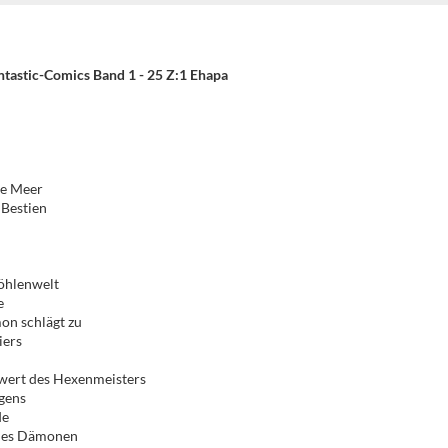
tastic-Comics Band 1 - 25 Z:1 Ehapa
ene Meer
r Bestien
ns
n
Höhlenwelt
ste
on schlägt zu
giers
wert des Hexenmeisters
eigens
rde
n des Dämonen