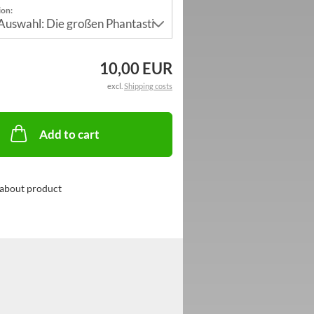
ion:
10,00 EUR
excl.
Shipping costs
Add to cart
about product