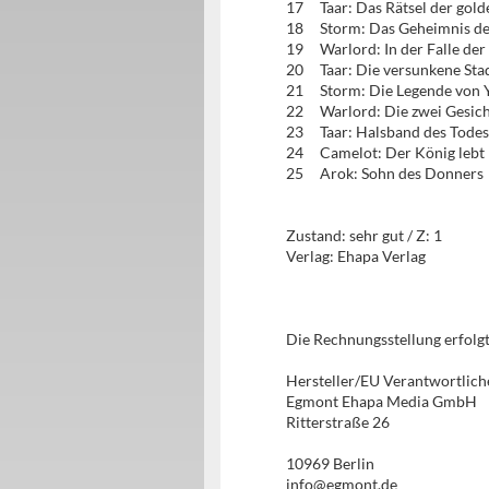
17 Taar: Das Rätsel der go
18 Storm: Das Geheimnis d
19 Warlord: In der Falle de
20 Taar: Die versunkene St
21 Storm: Die Legende von 
22 Warlord: Die zwei Gesic
23 Taar: Halsband des Tod
24 Camelot: Der König le
25 Arok: Sohn des Donners
Zustand: sehr gut / Z: 1
Verlag: Ehapa Verlag
Die Rechnungsstellung erfol
Hersteller/EU Verantwortlich
Egmont Ehapa Media GmbH
Ritterstraße 26
10969 Berlin
info@egmont.de