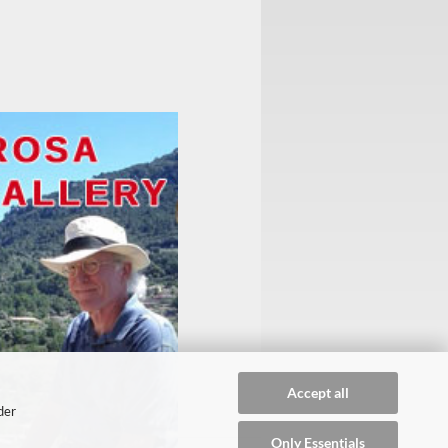
Accept all
der
Only Essentials