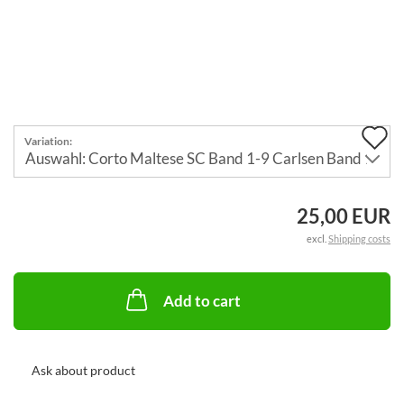
A
Variation:
t
w
25,00 EUR
li
excl.
Shipping costs
Add to cart
Ask about product